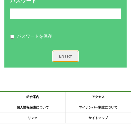
パスワード
各
種
手
続
き
パスワードを保存
申
請
書
一
覧
よ
く
あ
る
質
問
組合案内
アクセス
組
合
個人情報保護について
マイナンバー制度について
案
内
リンク
サイトマップ